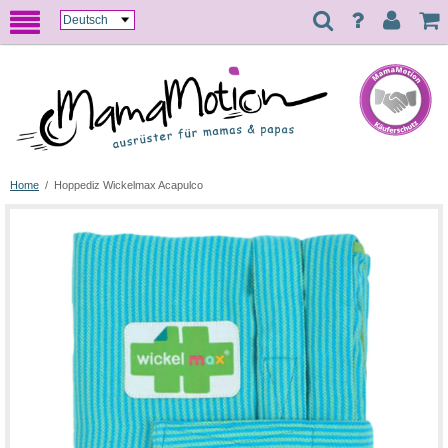
Home
/
Hoppediz Wickelmax Acapulco