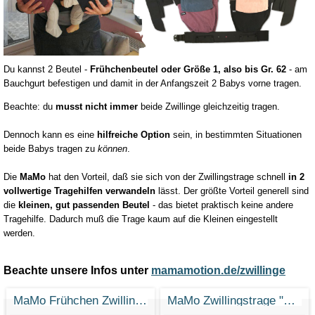
Du kannst 2 Beutel -
Frühchenbeutel oder Größe 1, also bis Gr. 62
- am
Bauchgurt befestigen und damit in der Anfangszeit 2 Babys vorne tragen.
Beachte: du
musst nicht immer
beide Zwillinge gleichzeitig tragen.
Dennoch kann es eine
hilfreiche Option
sein, in bestimmten Situationen
beide Babys tragen zu
können
.
Die
MaMo
hat den Vorteil, daß sie sich von der Zwillingstrage schnell
in 2
vollwertige Tragehilfen verwandeln
lässt. Der größte Vorteil generell sind
die
kleinen, gut passenden Beutel
- das bietet praktisch keine andere
Tragehilfe. Dadurch muß die Trage kaum auf die Kleinen eingestellt
werden.
Beachte unsere Infos unter
mamamotion.de/zwillinge
MaMo Frühchen Zwillingstrage "Doppeltes Glück"
MaMo Zwillingstrage "Erbse und Wurzel"