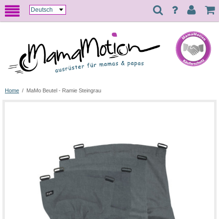
Home
/
MaMo Beutel - Ramie Steingrau