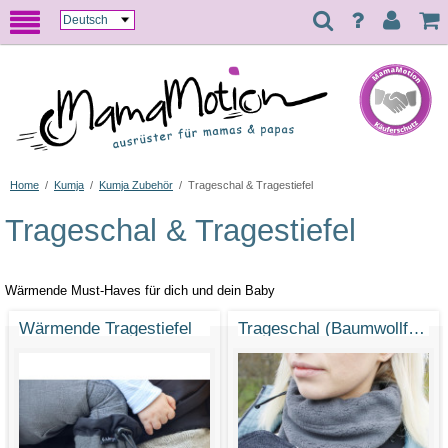
Home
/
Kumja
/
Kumja Zubehör
/
Trageschal & Tragestiefel
Trageschal & Tragestiefel
Wärmende Must-Haves für dich und dein Baby
Wärmende Tragestiefel
Trageschal (Baumwollfleece)