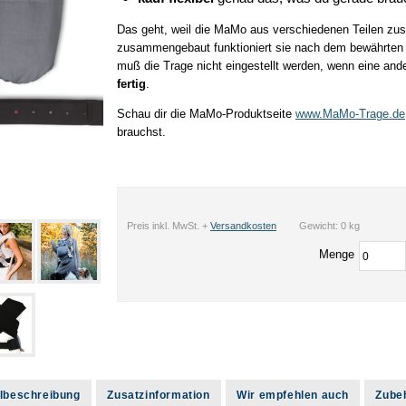
Das geht, weil die MaMo aus verschiedenen Teilen zu
zusammengebaut funktioniert sie nach dem bewährten H
muß die Trage nicht eingestellt werden, wenn eine and
fertig
.
Schau dir die MaMo-Produktseite
www.MaMo-Trage.de
brauchst.
Preis inkl. MwSt. +
Versandkosten
Gewicht: 0 kg
Menge
kelbeschreibung
Zusatzinformation
Wir empfehlen auch
Zube