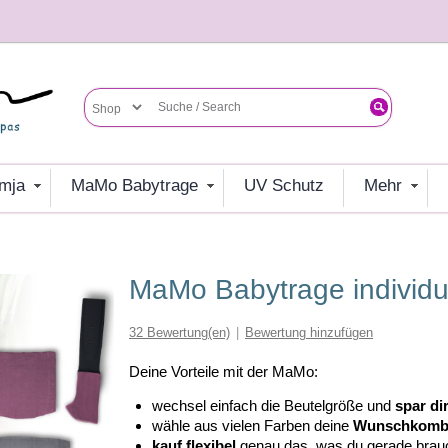
umja
MaMo Babytrage
UV Schutz
mehr
MaMo Babytrage individu
32
Bewertung(en)
|
Bewertung hinzufügen
Deine Vorteile mit der MaMo:
wechsel einfach die Beutelgröße und
spar di
wähle aus vielen Farben deine
Wunschkomb
kauf flexibel
genau das, was du gerade brau