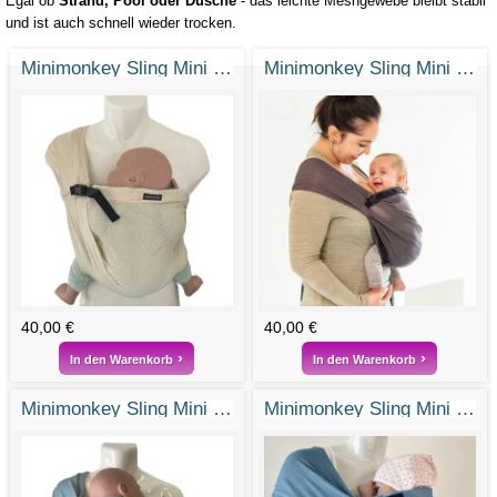
Egal ob
Strand, Pool oder Dusche
- das leichte Meshgewebe bleibt stabil
und ist auch schnell wieder trocken.
Minimonkey Sling Mini Sling Aquasling Sand
Minimonkey Sling Mini Sling Aquasling Grey
40,00 €
40,00 €
In den Warenkorb
In den Warenkorb
Minimonkey Sling Mini Sling Aquasling Light Green / Mint
Minimonkey Sling Mini Sling Aquasling Blue