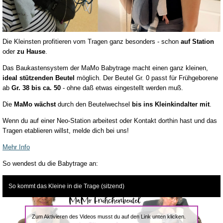
Die Kleinsten profitieren vom Tragen ganz besonders - schon
auf Station
oder
zu Hause
.
Das Baukastensystem der MaMo Babytrage macht einen ganz kleinen,
ideal stützenden Beutel
möglich. Der Beutel Gr. 0 passt für Frühgeborene
ab
Gr. 38 bis ca. 50
- ohne daß etwas eingestellt werden muß.
Die
MaMo wächst
durch den Beutelwechsel
bis ins Kleinkindalter mit
.
Wenn du auf einer Neo-Station arbeitest oder Kontakt dorthin hast und das
Tragen etablieren willst, melde dich bei uns!
Mehr Info
So wendest du die Babytrage an:
So kommt das Kleine in die Trage (sitzend)
Zum Aktivieren des Videos musst du auf den Link unten klicken.