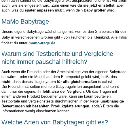
denn dann kannst du die Babytrage direkt ausprobieren und lernst vor allem
auch, wie sie eingestellt wird. Zum einen
wie du sie jetzt einstellst
, aber
auch, was du
später anpassen
mußt, wenn dein
Baby größer wird
.
MaMo Babytrage
Unsere eigene Babytrage wächst lange mit, weil es den Sitzbereich für dein
Baby in verschiedenen Größen gibt - von Frühchen bis Kleinkind.
Alle Infos
findest du unter
mamo-trage.de
Warum sind Testberichte und Vergleiche
nicht immer pauschal hilfreich?
Auch wenn die Freundin oder der Arbeitskollege von der eigenen Babytrage
schwärmt, oder ein Modell auf dem Elternportal gelobt wird, heißt das
nicht
, dass dieses Tragesystem
für alle gleichermaßen ideal
ist.
Die Freundin hat selten mehrere Babytragehilfen ausprobiert und kennt
damit nur die eigene, ihr
fehlt also der Vergleich
. Ob das Tragen mit
einem anderen Produkt bequemer wäre, kann sie kaum beurteilen.
Testportale und Vergleichstests durchmischen in der Regel
unabhängige
Bewertungen
mit
bezahlten Produktplatzierungen
, sodaß Eltern die
Informationen wenig einschätzen können.
Welche Arten von Babytragen gibt es?