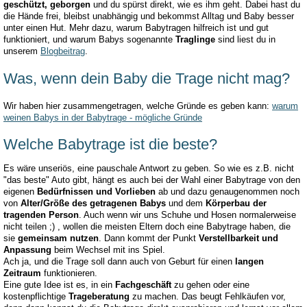
geschützt, geborgen
und du spürst direkt, wie es ihm geht. Dabei hast du
die Hände frei, bleibst unabhängig und bekommst Alltag und Baby besser
unter einen Hut. Mehr dazu, warum Babytragen hilfreich ist und gut
funktioniert, und warum Babys sogenannte
Traglinge
sind liest du in
unserem
Blogbeitrag
.
Was, wenn dein Baby die Trage nicht mag?
Wir haben hier zusammengetragen, welche Gründe es geben kann:
warum
weinen Babys in der Babytrage - mögliche Gründe
Welche Babytrage ist die beste?
Es wäre unseriös, eine pauschale Antwort zu geben. So wie es z.B. nicht
"das beste" Auto gibt, hängt es auch bei der Wahl einer Babytrage von den
eigenen
Bedürfnissen und Vorlieben
ab und dazu genaugenommen noch
von
Alter/Größe des getragenen Babys
und dem
Körperbau der
tragenden Person
. Auch wenn wir uns Schuhe und Hosen normalerweise
nicht teilen ;) , wollen die meisten Eltern doch eine Babytrage haben, die
sie
gemeinsam nutzen
. Dann kommt der Punkt
Verstellbarkeit und
Anpassung
beim Wechsel mit ins Spiel.
Ach ja, und die Trage soll dann auch von Geburt für einen
langen
Zeitraum
funktionieren.
Eine gute Idee ist es, in ein
Fachgeschäft
zu gehen oder eine
kostenpflichtige
Trageberatung
zu machen. Das beugt Fehlkäufen vor,