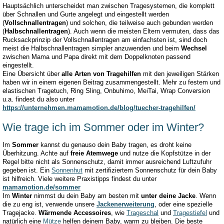
Hauptsächlich unterscheidet man zwischen Tragesystemen, die komplett
über Schnallen und Gurte angelegt und eingestellt werden
(
Vollschnallentragen
) und solchen, die teilweise auch gebunden werden
(
Halbschnallentragen
). Auch wenn die meisten Eltern vermuten, dass das
Rucksackprinzip der Vollschnallentragen am einfachsten ist, sind doch
meist die Halbschnallentragen simpler anzuwenden und beim
Wechsel
zwischen Mama und Papa direkt mit dem Doppelknoten passend
eingestellt.
Eine Übersicht über
alle Arten von Tragehilfen
mit den jeweiligen Stärken
haben wir in einem eigenen Beitrag zusammengestellt. Mehr zu festem und
elastischen Tragetuch, Ring Sling, Onbuhimo, MeiTai, Wrap Conversion
u.a. findest du also unter
https://unternehmen.mamamotion.de/blog/tuecher-tragehilfen/
Wie trage ich im Sommer oder im Winter?
Im
Sommer
kannst du genauso dein Baby tragen, es droht keine
Überhitzung. Achte auf
freie Atemwege
und nutze die Kopfstütze in der
Regel bitte nicht als Sonnenschutz, damit immer ausreichend Luftzufuhr
gegeben ist. Ein
Sonnenhut
mit zertifiziertem Sonnenschutz für dein Baby
ist hilfreich. Viele weitere Praxistipps findest du unter
mamamotion.de/sommer
Im
Winter
nimmst du dein Baby am besten mit
unter deine Jacke
. Wenn
die zu eng ist, verwende unsere
Jackenerweiterung
, oder eine spezielle
Tragejacke.
Wärmende Accessoires
, wie
Trageschal
und
Tragestiefel
und
natürlich eine
Mütze
helfen deinem Baby, warm zu bleiben. Die beste