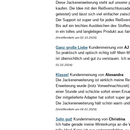
Diese Jackenerweiterung steht auf unserer 
kaufen. Die Idee mit den Reißverschlussadap
getestet) und lässt sich viel einfacher zw
Der Support ist super und für jedes Reißver
Bis auf ein leichtes Ausbleichen des Stoffe
in ein tolles und langlebiges Produkt aus fa
(Veröffentlicht am 02.10.2024)
Ganz große Liebe
Kundenmeinung von
AJ
So praktisch und optisch richtig toll! Mein
ist übersichtlich und gut zu verstauen. Ic
01.02.2024)
Klasse!
Kundenmeinung von
Alexandra
Die Jackenerweiterung ist wirklich meine 
Erweiterung wurde (trotz Vorweihnachtszeit) 
einer Stunde und schickte sofort einen Ersa
Der mitgelieferte Adapter hat sofort super g
Die Jackenerweiterung hält schön warm und bi
(Veröffentlicht am 04.01.2024)
Sehr gut!
Kundenmeinung von
Christina
Ich habe gerade meine Winterkumja an die W