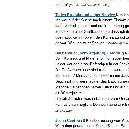
Klasse!
(Veröffentlicht am 09.11.2025)
Tolles Produkt und super Service
Kunden
Ich war auf der Suche nach einem Einsatz 
dafür wirklich perfekt und dank der richtig 
verpackt in einer Stofftasche, so dass ich
überhaupt kein Problem den Kumja zurückz
da war. Wirklich toller Service!
(Veröffentlicht 
Umständlich, schwergängig, unförmig
Ku
Vom Konzept und Material bin ich super bege
Leider war das erste Befestigen in der Jack
Die Reißverschlüsse sind recht schwergängi
Mit einem 7-Monatsbauch passt meine Jacke 
Bauch ist und wenn später das Baby vorne dr
Manche Käuferinnen hatten Glück und ein Kum
die Winterjacke.
Bin tatsächlich etwas enttäuscht vom Gesamt
vermutlich unmöglich. Dennoch behalte ich 
18.09.2025)
Jeden Cent wert!
Kundenmeinung von
Mie
Wir haben gerade unser Kumja-Set mit Winte