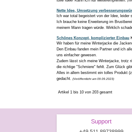
tolle Idee! Kann ich nur weiterempfehlen.
(Ve
Nette Idee, Umsetzung verbesserungswü
Ich war total begeistert von der Idee, leide
Ich brauche keine Erweiterung im Brustberei
meinem Mann tragen würde. Wirklich schade
Schönes Konzept, komplizierter Einbau
K
Wir haben für meine Winterjacke die Jackene
Den Einbau fanden mein Partner und ich alle
uns einfacher gewesen.
Zudem lässt sich meine Winterjacke, trotz ri
die richtige "Schmiere" fehlt. Zum Glück g
Alles in allem bestimmt ein tolles Produkt (
gedacht.
(Veröffentlicht am 09.09.2023)
Artikel 1 bis 10 von 203 gesamt
Support
+49 511 89738999