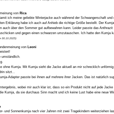
meinung von
Rica
damit ich meine geliebte Winterjacke auch während der Schwangerschaft und 
guten Erklärung habe ich auch auf Anhieb die richtige Größe bestellt. Der Kum
 ihn auch über den Sommer gut aufbewahren kann. Leider passte das Anthrazit
uschicken und gegen einen schwarzen umzutauschen. Ich hatte den Kumja k
am 30.10.2025)
ndenmeinung von
Leoni
istert!
e umständlich.
g.
ohne Kumja. Mit Kumja sieht die Jacke aktuell an mir schrecklich unförmig a
in sitzt...
ja-Adapter passte bei ihnen auf mehrere ihrer Jacken. Das ist natürlich supe
ergebnis, wobei mir auch klar ist, dass so ein Produkt nicht auf jede Jacke
die Kumja, da sie durchaus Sinn macht und ich keine Lust habe eine neue Wi
p
r- und Sonnenkumja nach vier Jahren mit zwei Tragekindern weiterziehen la