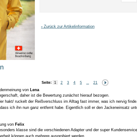
Zurück zur Artikelinformation
«
en
Seite:
1
2
3
4
5
...
21
denmeinung von
Lena
ngerschaft, daher ist die Bewertung zunächst hierauf bezogen.
der hakt/ ruckelt der Reißverschluss im Alltag fast immer, was ich nervig fin
odass ich ihn nun ganz entfernt habe. Eigentlich soll er den Jackeneinsatz 
ung von
Felix
 Besonders klasse sind die verschiedenen Adapter und der super Kundenserv
herheit können auch mehrere ausprobiert werden.