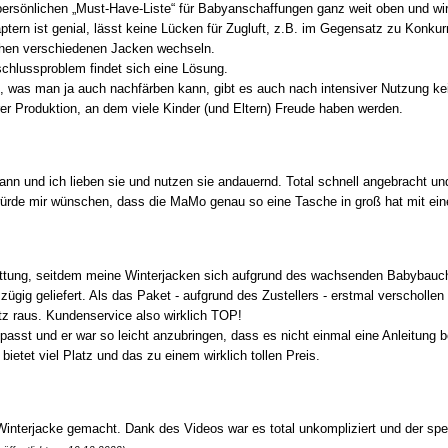
persönlichen „Must-Have-Liste“ für Babyanschaffungen ganz weit oben und wir
tern ist genial, lässt keine Lücken für Zugluft, z.B. im Gegensatz zu Konkur
ischen verschiedenen Jacken wechseln.
schlussproblem findet sich eine Lösung.
s, was man ja auch nachfärben kann, gibt es auch nach intensiver Nutzung ke
irer Produktion, an dem viele Kinder (und Eltern) Freude haben werden.
 Mann und ich lieben sie und nutzen sie andauernd. Total schnell angebracht 
h würde mir wünschen, dass die MaMo genau so eine Tasche in groß hat mit ei
Rettung, seitdem meine Winterjacken sich aufgrund des wachsenden Babybauch
zügig geliefert. Als das Paket - aufgrund des Zustellers - erstmal verscholle
tz raus. Kundenservice also wirklich TOP!
epasst und er war so leicht anzubringen, dass es nicht einmal eine Anleitung b
etet viel Platz und das zu einem wirklich tollen Preis.
interjacke gemacht. Dank des Videos war es total unkompliziert und der spe