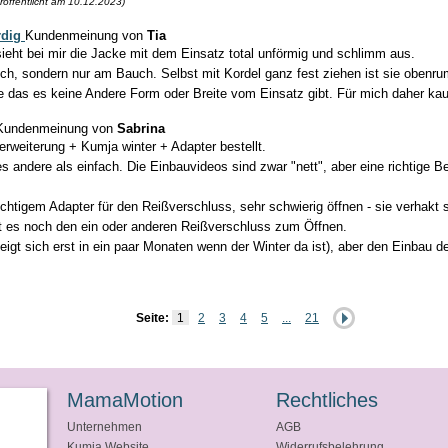
röffentlicht am 10.12.2023)
rdig
Kundenmeinung von
Tia
r sieht bei mir die Jacke mit dem Einsatz total unförmig und schlimm aus.
ch, sondern nur am Bauch. Selbst mit Kordel ganz fest ziehen ist sie obenru
 das es keine Andere Form oder Breite vom Einsatz gibt. Für mich daher k
undenmeinung von
Sabrina
rweiterung + Kumja winter + Adapter bestellt.
s andere als einfach. Die Einbauvideos sind zwar "nett", aber eine richtige B
chtigem Adapter für den Reißverschluss, sehr schwierig öffnen - sie verhakt si
ibt es noch den ein oder anderen Reißverschluss zum Öffnen.
zeigt sich erst in ein paar Monaten wenn der Winter da ist), aber den Einbau d
Seite:
1
2
3
4
5
...
21
MamaMotion
Rechtliches
Unternehmen
AGB
Kumja Website
Widerrufsbelehrung