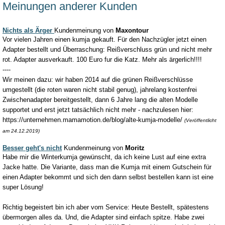
Meinungen anderer Kunden
Nichts als Ärger
Kundenmeinung von
Maxontour
Vor vielen Jahren einen kumja gekauft. Für den Nachzügler jetzt einen
Adapter bestellt und Überraschung: Reißverschluss grün und nicht mehr
rot. Adapter ausverkauft. 100 Euro fur die Katz. Mehr als ärgerlich!!!!
----
Wir meinen dazu: wir haben 2014 auf die grünen Reißverschlüsse
umgestellt (die roten waren nicht stabil genug), jahrelang kostenfrei
Zwischenadapter bereitgestellt, dann 6 Jahre lang die alten Modelle
supportet und erst jetzt tatsächlich nicht mehr - nachzulesen hier:
https://unternehmen.mamamotion.de/blog/alte-kumja-modelle/
(Veröffentlicht
am 24.12.2019)
Besser geht's nicht
Kundenmeinung von
Moritz
Habe mir die Winterkumja gewünscht, da ich keine Lust auf eine extra
Jacke hatte. Die Variante, dass man die Kumja mit einem Gutschein für
einen Adapter bekommt und sich den dann selbst bestellen kann ist eine
super Lösung!
Richtig begeistert bin ich aber vom Service: Heute Bestellt, spätestens
übermorgen alles da. Und, die Adapter sind einfach spitze. Habe zwei