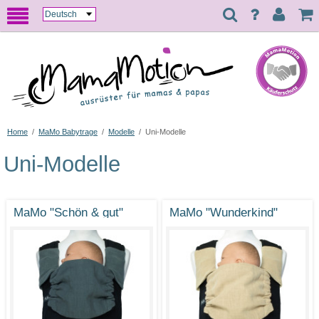
Home
/
MaMo Babytrage
/
Modelle
/
Uni-Modelle
Uni-Modelle
MaMo "Schön & gut"
MaMo "Wunderkind"