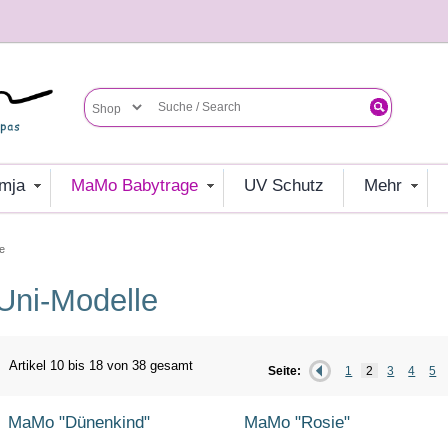
umja
MaMo Babytrage
UV Schutz
mehr
e
Uni-Modelle
Artikel 10 bis 18 von 38 gesamt
Seite:
1
2
3
4
5
MaMo "Dünenkind"
MaMo "Rosie"