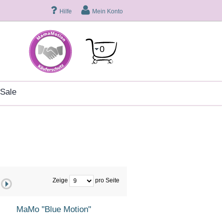
Hilfe
Mein Konto
0
sale
Zeige
pro Seite
MaMo "Blue Motion"