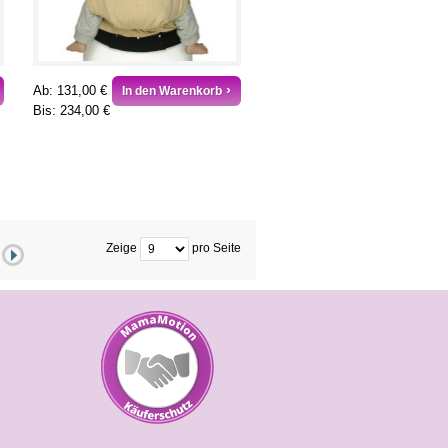
Ab:
131,00 €
In den Warenkorb
Bis:
234,00 €
Zeige
pro Seite