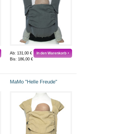
Ab:
131,00 €
In den Warenkorb
Bis:
186,00 €
MaMo "Helle Freude"