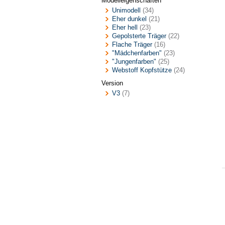
Modelleigenschaften
Unimodell
(34)
Eher dunkel
(21)
Eher hell
(23)
Gepolsterte Träger
(22)
Flache Träger
(16)
"Mädchenfarben"
(23)
"Jungenfarben"
(25)
Webstoff Kopfstütze
(24)
Version
V3
(7)