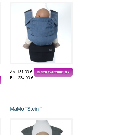
Ab:
131,00 €
In den Warenkorb
Bis:
234,00 €
MaMo "Steini"