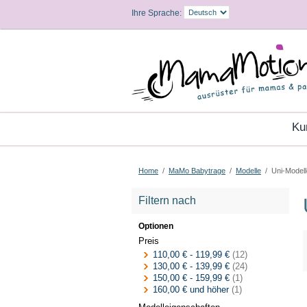
Ihre Sprache:
K
Home
/
MaMo Babytrage
/
Modelle
/
Uni-Modell
Filtern nach
Optionen
Preis
110,00 €
-
119,99 €
(12)
130,00 €
-
139,99 €
(24)
150,00 €
-
159,99 €
(1)
160,00 €
und höher
(1)