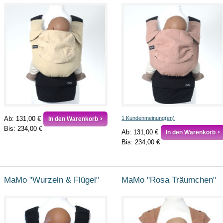
Ab:
131,00 €
1 Kundenmeinung(en)
In den Warenkorb
Bis:
234,00 €
Ab:
131,00 €
In den Warenkorb
Bis:
234,00 €
MaMo "Wurzeln & Flügel"
MaMo "Rosa Träumchen"