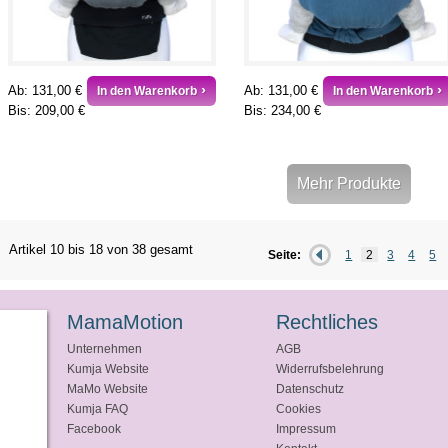
Ab:
131,00 €
Ab:
131,00 €
In den Warenkorb
In den Warenkorb
Bis:
209,00 €
Bis:
234,00 €
Mehr Produkte
Artikel 10 bis 18 von 38 gesamt
Seite:
1
2
3
4
5
MamaMotion
Rechtliches
Unternehmen
AGB
Kumja Website
Widerrufsbelehrung
MaMo Website
Datenschutz
Kumja FAQ
Cookies
Facebook
Impressum