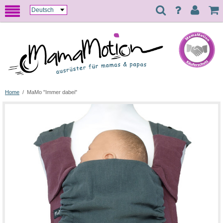
Home
/
MaMo "Immer dabei"