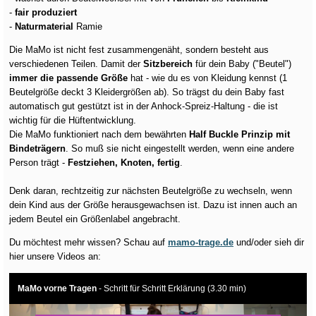
-
fair produziert
-
Naturmaterial
Ramie
Die MaMo ist nicht fest zusammengenäht, sondern besteht aus
verschiedenen Teilen. Damit der
Sitzbereich
für dein Baby ("Beutel")
immer die passende Größe
hat - wie du es von Kleidung kennst (1
Beutelgröße deckt 3 Kleidergrößen ab). So trägst du dein Baby fast
automatisch gut gestützt ist in der Anhock-Spreiz-Haltung - die ist
wichtig für die Hüftentwicklung.
Die MaMo funktioniert nach dem bewährten
Half Buckle Prinzip mit
Bindeträgern
. So muß sie nicht eingestellt werden, wenn eine andere
Person trägt -
Festziehen, Knoten, fertig
.
Denk daran, rechtzeitig zur nächsten Beutelgröße zu wechseln, wenn
dein Kind aus der Größe herausgewachsen ist. Dazu ist innen auch an
jedem Beutel ein Größenlabel angebracht.
Du möchtest mehr wissen? Schau auf
mamo-trage.de
und/oder sieh dir
hier unsere Videos an:
MaMo vorne Tragen
- Schritt für Schritt Erklärung (3.30 min)