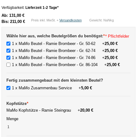
Verfügbarkeit:
Lieferzeit 1-2 Tage*
Ab:
131,00 €
Preis inkl. MwSt. +
Versandkosten
Gewicht: NaNkg
Bis:
211,00 €
Wähle hier aus, welche Beutelgrößen du benötigst:
*
* Pflichtfelder
1 x MaMo Beutel - Ramie Brombeer - Gr. 50-62
+
25,00 €
1 x MaMo Beutel - Ramie Brombeer - Gr. 62-74
+
25,00 €
1 x MaMo Beutel - Ramie Brombeer - Gr. 74-86
+
25,00 €
1 x MaMo Beutel - Ramie Brombeer - Gr. 86-104
+
25,00 €
Fertig zusammengebaut mit dem kleinsten Beutel?
1 x MaMo Zusammenbau Service
+
5,00 €
Kopfstütze
*
MaMo Kopfstütze - Ramie Steingrau
+
20,00 €
Menge