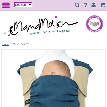
Home
/
MaMo "Wir 2"