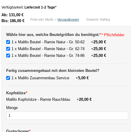
Verfügbarkeit:
Lieferzeit 1-2 Tage*
Ab:
131,00 €
Preis inkl. MwSt. +
Versandkosten
Gewicht: NaNkg
Bis:
186,00 €
Wähle hier aus, welche Beutelgrößen du benötigst:
*
* Pflichtfelder
1 x MaMo Beutel - Ramie Natur - Gr. 50-62
+
25,00 €
1 x MaMo Beutel - Ramie Natur - Gr. 62-74
+
25,00 €
1 x MaMo Beutel - Ramie Natur - Gr. 74-86
+
25,00 €
Fertig zusammengebaut mit dem kleinsten Beutel?
1 x MaMo Zusammenbau Service
+
5,00 €
Kopfstütze
*
MaMo Kopfstütze - Ramie Rauchblau
+
20,00 €
Menge
Gurtschoner
*