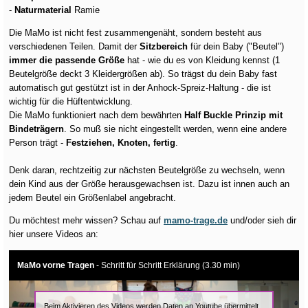
-
Naturmaterial
Ramie
Die MaMo ist nicht fest zusammengenäht, sondern besteht aus
verschiedenen Teilen. Damit der
Sitzbereich
für dein Baby ("Beutel")
immer die passende Größe
hat - wie du es von Kleidung kennst (1
Beutelgröße deckt 3 Kleidergrößen ab). So trägst du dein Baby fast
automatisch gut gestützt ist in der Anhock-Spreiz-Haltung - die ist
wichtig für die Hüftentwicklung.
Die MaMo funktioniert nach dem bewährten
Half Buckle Prinzip mit
Bindeträgern
. So muß sie nicht eingestellt werden, wenn eine andere
Person trägt -
Festziehen, Knoten, fertig
.
Denk daran, rechtzeitig zur nächsten Beutelgröße zu wechseln, wenn
dein Kind aus der Größe herausgewachsen ist. Dazu ist innen auch an
jedem Beutel ein Größenlabel angebracht.
Du möchtest mehr wissen? Schau auf
mamo-trage.de
und/oder sieh dir
hier unsere Videos an:
MaMo vorne Tragen
- Schritt für Schritt Erklärung (3.30 min)
Beim Aktivieren des Videos werden Daten an Youtube übermittelt.