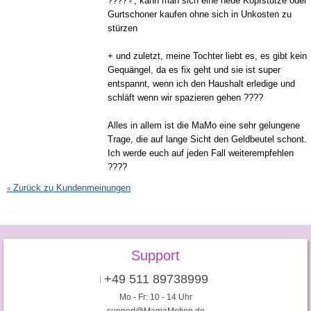
????‍♀️, kann man sich eine neue Kopfstütze oder
Gurtschoner kaufen ohne sich in Unkosten zu
stürzen
+ und zuletzt, meine Tochter liebt es, es gibt kein
Gequängel, da es fix geht und sie ist super
entspannt, wenn ich den Haushalt erledige und
schläft wenn wir spazieren gehen ????
Alles in allem ist die MaMo eine sehr gelungene
Trage, die auf lange Sicht den Geldbeutel schont.
Ich werde euch auf jeden Fall weiterempfehlen
????
Zurück zu Kundenmeinungen
«
Support
+49 511 89738999
Mo - Fr: 10 - 14 Uhr
support@MamaMotion.de