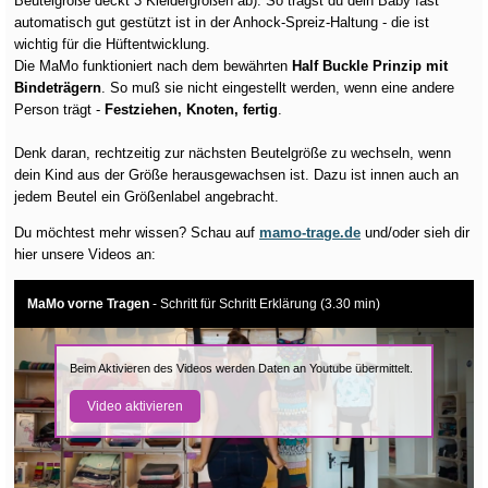
Beutelgröße deckt 3 Kleidergrößen ab). So trägst du dein Baby fast
automatisch gut gestützt ist in der Anhock-Spreiz-Haltung - die ist
wichtig für die Hüftentwicklung.
Die MaMo funktioniert nach dem bewährten
Half Buckle Prinzip mit
Bindeträgern
. So muß sie nicht eingestellt werden, wenn eine andere
Person trägt -
Festziehen, Knoten, fertig
.
Denk daran, rechtzeitig zur nächsten Beutelgröße zu wechseln, wenn
dein Kind aus der Größe herausgewachsen ist. Dazu ist innen auch an
jedem Beutel ein Größenlabel angebracht.
Du möchtest mehr wissen? Schau auf
mamo-trage.de
und/oder sieh dir
hier unsere Videos an:
MaMo vorne Tragen
- Schritt für Schritt Erklärung (3.30 min)
Beim Aktivieren des Videos werden Daten an Youtube übermittelt.
Video aktivieren