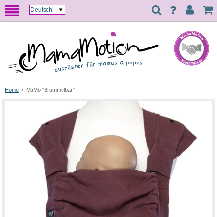
Home
/
MaMo "Brummelbär"