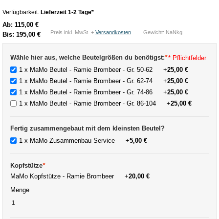
Verfügbarkeit:
Lieferzeit 1-2 Tage*
Ab:
115,00 €
Preis inkl. MwSt. +
Versandkosten
Gewicht: NaNkg
Bis:
195,00 €
Wähle hier aus, welche Beutelgrößen du benötigst:
*
* Pflichtfelder
1 x MaMo Beutel - Ramie Brombeer - Gr. 50-62
+
25,00 €
1 x MaMo Beutel - Ramie Brombeer - Gr. 62-74
+
25,00 €
1 x MaMo Beutel - Ramie Brombeer - Gr. 74-86
+
25,00 €
1 x MaMo Beutel - Ramie Brombeer - Gr. 86-104
+
25,00 €
Fertig zusammengebaut mit dem kleinsten Beutel?
1 x MaMo Zusammenbau Service
+
5,00 €
Kopfstütze
*
MaMo Kopfstütze - Ramie Brombeer
+
20,00 €
Menge