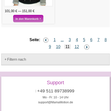
101,00 €
151,00 €
In den Warenkorb
Seite:
1
...
3
4
5
6
7
8
9
10
11
12
Filtern nach
Support
+49 511 89738999
Mo - Fr: 10 - 14 Uhr
support@MamaMotion.de