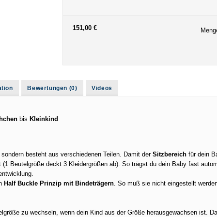
151,00 €
Meng
ation
Bewertungen (0)
Videos
hchen
bis
Kleinkind
 sondern besteht aus verschiedenen Teilen. Damit der
Sitzbereich
für dein B
 (1 Beutelgröße deckt 3 Kleidergrößen ab). So trägst du dein Baby fast automa
tentwicklung.
en
Half Buckle Prinzip mit Bindeträgern
. So muß sie nicht eingestellt werde
telgröße zu wechseln, wenn dein Kind aus der Größe herausgewachsen ist. Da