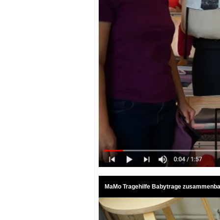
MaMo Tragehilfe Babytrage zusammenb