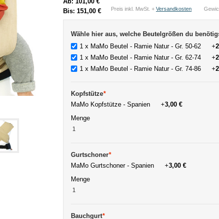
Ab:
101,00 €
Preis inkl. MwSt. +
Versandkosten
Gewic
Bis:
151,00 €
Wähle hier aus, welche Beutelgrößen du benötig
1 x MaMo Beutel - Ramie Natur - Gr. 50-62
+
2
1 x MaMo Beutel - Ramie Natur - Gr. 62-74
+
2
1 x MaMo Beutel - Ramie Natur - Gr. 74-86
+
2
Kopfstütze
*
MaMo Kopfstütze - Spanien
+
3,00 €
Menge
Gurtschoner
*
MaMo Gurtschoner - Spanien
+
3,00 €
Menge
Bauchgurt
*