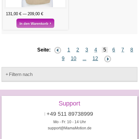
131,00 €
209,00 €
In den Warenkorb
Seite:
1
2
3
4
5
6
7
8
9
10
...
12
Filtern nach
Support
+49 511 89738999
Mo - Fr: 10 - 14 Uhr
support@MamaMotion.de