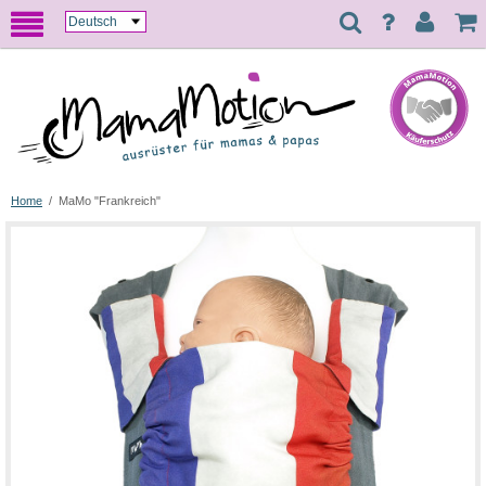
Home
/
MaMo "Frankreich"