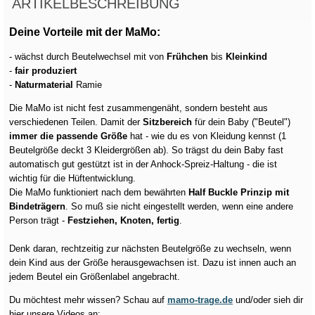
ARTIKELBESCHREIBUNG
Deine Vorteile mit der MaMo:
- wächst durch Beutelwechsel mit von
Frühchen
bis
Kleinkind
-
fair produziert
-
Naturmaterial
Ramie
Die MaMo ist nicht fest zusammengenäht, sondern besteht aus
verschiedenen Teilen. Damit der
Sitzbereich
für dein Baby ("Beutel")
immer die passende Größe
hat - wie du es von Kleidung kennst (1
Beutelgröße deckt 3 Kleidergrößen ab). So trägst du dein Baby fast
automatisch gut gestützt ist in der Anhock-Spreiz-Haltung - die ist
wichtig für die Hüftentwicklung.
Die MaMo funktioniert nach dem bewährten
Half Buckle Prinzip mit
Bindeträgern
. So muß sie nicht eingestellt werden, wenn eine andere
Person trägt -
Festziehen, Knoten, fertig
.
Denk daran, rechtzeitig zur nächsten Beutelgröße zu wechseln, wenn
dein Kind aus der Größe herausgewachsen ist. Dazu ist innen auch an
jedem Beutel ein Größenlabel angebracht.
Du möchtest mehr wissen? Schau auf
mamo-trage.de
und/oder sieh dir
hier unsere Videos an: