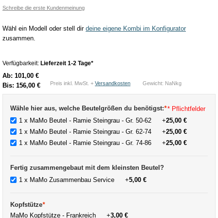
Schreibe die erste Kundenmeinung
Wähl ein Modell oder stell dir
deine eigene Kombi im Konfigurator
zusammen.
Verfügbarkeit:
Lieferzeit 1-2 Tage*
Ab:
101,00 €
Preis inkl. MwSt. +
Versandkosten
Gewicht: NaNkg
Bis:
156,00 €
Wähle hier aus, welche Beutelgrößen du benötigst:
*
* Pflichtfelder
1 x MaMo Beutel - Ramie Steingrau - Gr. 50-62
+
25,00 €
1 x MaMo Beutel - Ramie Steingrau - Gr. 62-74
+
25,00 €
1 x MaMo Beutel - Ramie Steingrau - Gr. 74-86
+
25,00 €
Fertig zusammengebaut mit dem kleinsten Beutel?
1 x MaMo Zusammenbau Service
+
5,00 €
Kopfstütze
*
MaMo Kopfstütze - Frankreich
+
3,00 €