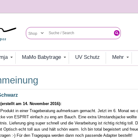
umja
MaMo Babytrage
UV Schutz
mehr
enmeinung
 Schwarz
erstellt am 14. November 2016):
 Produkt in einer Trageberatung aufmerksam gemacht. Jetzt im 6. Monat wo d
acke von ESPRIT einfach zu eng am Bauch. Eine extra Umstandsjacke wollte i
nis. Lieferung ging super schnell und die Verarbeitung ist richtig richtig toll
ht Optisch echt toll aus und hält schön warm. Ich bin total begeistert und fr
 tragen :-) Für den Tragepapa werden dann noch passende Adapter bestellt!