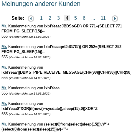
Meinungen anderer Kunden
Seite:
1
2
3
4
5
6
...
11
Mr.
Kundenmeinung von
lxbfYeaacJBDSoGD') OR 771=(SELECT 771
FROM PG_SLEEP(15))--
555
(Veröffentlicht am 14.03.2026)
Mr.
Kundenmeinung von
lxbfYeaaqnfJdG7G')) OR 252=(SELECT 252
FROM PG_SLEEP(15))--
555
(Veröffentlicht am 14.03.2026)
Mr.
Kundenmeinung von
lxbfYeaa'||DBMS_PIPE.RECEIVE_MESSAGE(CHR(98)||CHR(98)||CHR(98),1
555
(Veröffentlicht am 14.03.2026)
Mr.
Kundenmeinung von
lxbfYeaa
555
(Veröffentlicht am 14.03.2026)
Mr.
Kundenmeinung von
lxbfYeaa0"XOR(if(now()=sysdate(),sleep(15),0))XOR"Z
555
(Veröffentlicht am 14.03.2026)
Mr.
Kundenmeinung von
(select(0)from(select(sleep(15)))v)/*'+
(select(0)from(select(sleep(15)))v)+'"+