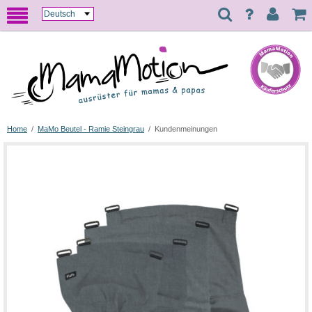
Home
/
MaMo Beutel - Ramie Steingrau
/
Kundenmeinungen