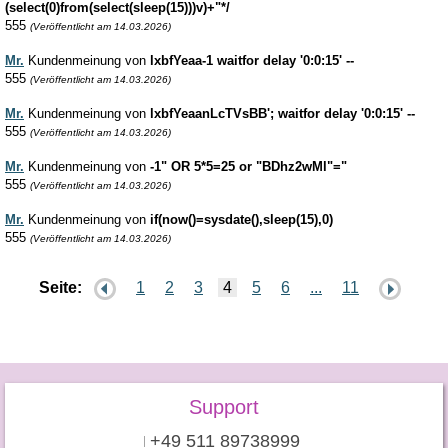
(select(0)from(select(sleep(15)))v)+"*/
555
(Veröffentlicht am 14.03.2026)
Mr.
Kundenmeinung von
lxbfYeaa-1 waitfor delay '0:0:15' --
555
(Veröffentlicht am 14.03.2026)
Mr.
Kundenmeinung von
lxbfYeaanLcTVsBB'; waitfor delay '0:0:15' --
555
(Veröffentlicht am 14.03.2026)
Mr.
Kundenmeinung von
-1" OR 5*5=25 or "BDhz2wMl"="
555
(Veröffentlicht am 14.03.2026)
Mr.
Kundenmeinung von
if(now()=sysdate(),sleep(15),0)
555
(Veröffentlicht am 14.03.2026)
Seite:
1
2
3
4
5
6
...
11
Support
+49 511 89738999