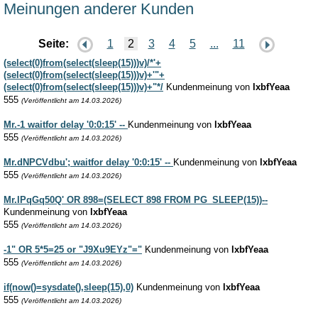
Meinungen anderer Kunden
Seite:
1
2
3
4
5
...
11
(select(0)from(select(sleep(15)))v)/*'+
(select(0)from(select(sleep(15)))v)+'"+
(select(0)from(select(sleep(15)))v)+"*/
Kundenmeinung von
lxbfYeaa
555
(Veröffentlicht am 14.03.2026)
Mr.-1 waitfor delay '0:0:15' --
Kundenmeinung von
lxbfYeaa
555
(Veröffentlicht am 14.03.2026)
Mr.dNPCVdbu'; waitfor delay '0:0:15' --
Kundenmeinung von
lxbfYeaa
555
(Veröffentlicht am 14.03.2026)
Mr.IPqGq50Q' OR 898=(SELECT 898 FROM PG_SLEEP(15))--
Kundenmeinung von
lxbfYeaa
555
(Veröffentlicht am 14.03.2026)
-1" OR 5*5=25 or "J9Xu9EYz"="
Kundenmeinung von
lxbfYeaa
555
(Veröffentlicht am 14.03.2026)
if(now()=sysdate(),sleep(15),0)
Kundenmeinung von
lxbfYeaa
555
(Veröffentlicht am 14.03.2026)