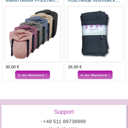
MaMo Beutel Frühchen / Frühchenbeutel - Größe 0 - 38-50
Kuschelige Wohndecke M 100 x 160 cm Baumwolle Fleece
30,00 €
26,00 €
In den Warenkorb
In den Warenkorb
Support
+49 511 89738999