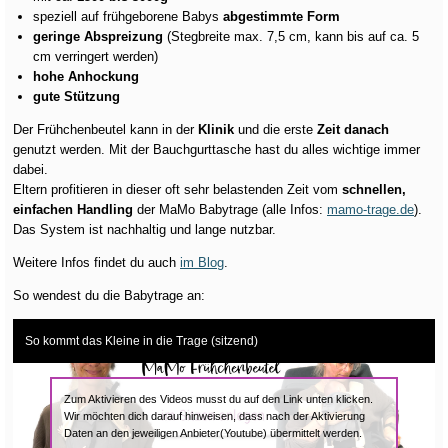
speziell auf frühgeborene Babys
abgestimmte Form
geringe Abspreizung
(Stegbreite max. 7,5 cm, kann bis auf ca. 5
cm verringert werden)
hohe Anhockung
gute Stützung
Der Frühchenbeutel kann in der
Klinik
und die erste
Zeit danach
genutzt werden. Mit der Bauchgurttasche hast du alles wichtige immer
dabei.
Eltern profitieren in dieser oft sehr belastenden Zeit vom
schnellen,
einfachen Handling
der MaMo Babytrage (alle Infos:
mamo-trage.de
).
Das System ist nachhaltig und lange nutzbar.
Weitere Infos findet du auch
im Blog
.
So wendest du die Babytrage an:
So kommt das Kleine in die Trage (sitzend)
Zum Aktivieren des Videos musst du auf den Link unten klicken.
Wir möchten dich darauf hinweisen, dass nach der Aktivierung
Daten an den jeweiligen Anbieter(Youtube) übermittelt werden.