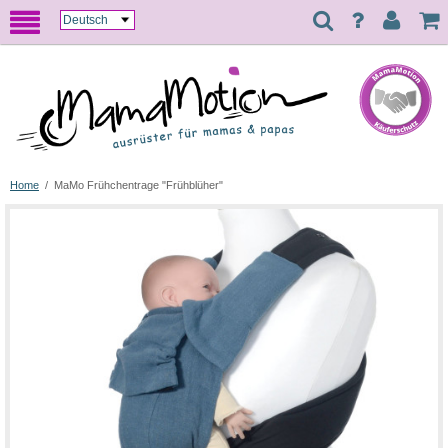
Home
/
MaMo Frühchentrage "Frühblüher"