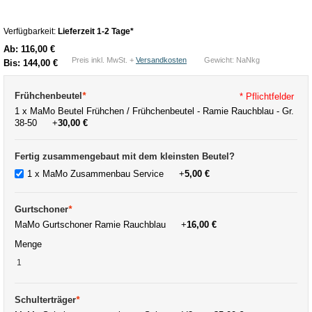
Verfügbarkeit:
Lieferzeit 1-2 Tage*
Ab:
116,00 €
Preis inkl. MwSt. +
Versandkosten
Gewicht: NaNkg
Bis:
144,00 €
Frühchenbeutel
*
* Pflichtfelder
1 x MaMo Beutel Frühchen / Frühchenbeutel - Ramie Rauchblau - Gr.
38-50
+
30,00 €
Fertig zusammengebaut mit dem kleinsten Beutel?
1 x MaMo Zusammenbau Service
+
5,00 €
Gurtschoner
*
MaMo Gurtschoner Ramie Rauchblau
+
16,00 €
Menge
Schulterträger
*