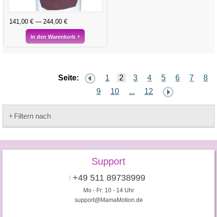
141,00 €
244,00 €
In den Warenkorb
Seite:
1
2
3
4
5
6
7
8
9
10
...
12
Filtern nach
Support
+49 511 89738999
Mo - Fr: 10 - 14 Uhr
support@MamaMotion.de