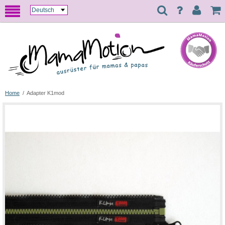
Home
/
Adapter K1mod