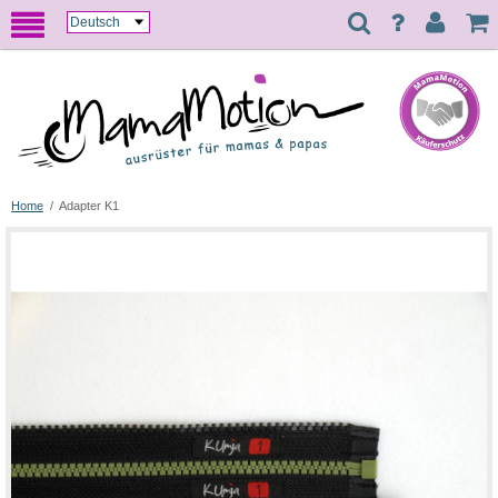
Home
/
Adapter K1