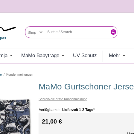
umja
MaMo Babytrage
UV Schutz
mehr
fe
/
Kundenmeinungen
MaMo Gurtschoner Jerse
Schreib die erste Kundenmeinung
Verfügbarkeit:
Lieferzeit 1-2 Tage*
21,00 €