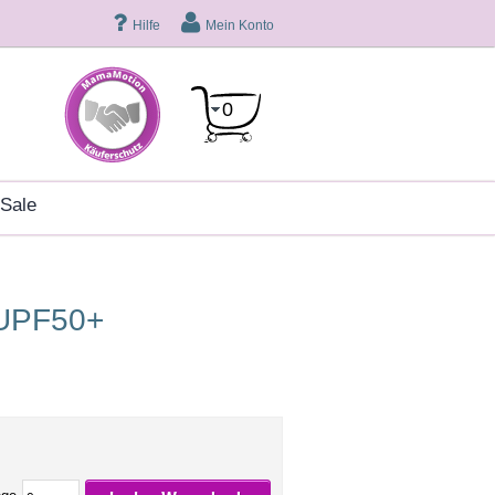
Hilfe
Mein Konto
0
sale
 UPF50+