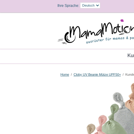
Ihre Sprache:
K
Home
/
Cloby UV Beanie Mütze UPF50+
/
Kund