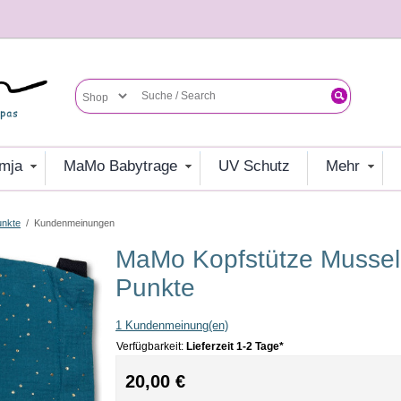
umja
MaMo Babytrage
UV Schutz
mehr
unkte
/
Kundenmeinungen
MaMo Kopfstütze Musselin Petrol Gold
Punkte
1 Kundenmeinung(en)
Verfügbarkeit:
Lieferzeit 1-2 Tage*
20,00 €