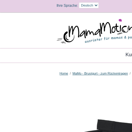
Ihre Sprache:
K
Home
/
MaMo - Brustgurt - zum Rückentragen
/