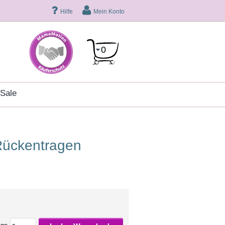
Hilfe
Mein Konto
0
sale
 Rückentragen