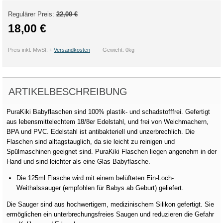
Regulärer Preis:
22,00 €
18,00 €
Preis inkl. MwSt. +
Versandkosten
Gewicht: 0kg
ARTIKELBESCHREIBUNG
PuraKiki Babyflaschen sind 100% plastik- und schadstofffrei. Gefertigt
aus lebensmittelechtem 18/8er Edelstahl, und frei von Weichmachern,
BPA und PVC. Edelstahl ist antibakteriell und unzerbrechlich. Die
Flaschen sind alltagstauglich, da sie leicht zu reinigen und
Spülmaschinen geeignet sind. PuraKiki Flaschen liegen angenehm in der
Hand und sind leichter als eine Glas Babyflasche.
Die 125ml Flasche wird mit einem belüfteten Ein-Loch-
Weithalssauger (empfohlen für Babys ab Geburt) geliefert.
Die Sauger sind aus hochwertigem, medizinischem Silikon gefertigt. Sie
ermöglichen ein unterbrechungsfreies Saugen und reduzieren die Gefahr