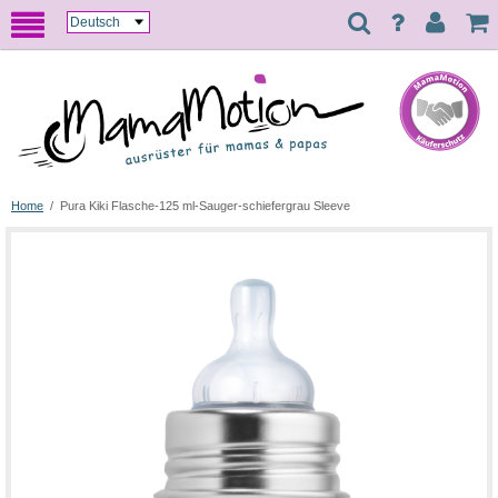
Home
/
Pura Kiki Flasche-125 ml-Sauger-schiefergrau Sleeve