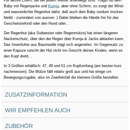
Für aktive Eltern, die bei jedem Wetter unterwegs sind. Trägst du dein
Baby mit Regenjacke und
Kumja
, aber ohne Schirm, so sorgt der Wind-
und wasserdichte Regenhut dafür, daß auch dein Baby rundum trocken
bleibt - zumindest von aussen :) Dabei bleiben die Hände frei für das
Geschwisterkind oder den Hund oder...
Der Regenhut (aka Südwester oder Regenmütze) hat einen längeren
Nackenschutz, über den der Regen über Kumja & Jacke ablaufen kann.
Das Innenfutter aus Baumwolle trägt sich angenehm. Im Gegensatz zu
einer Kapuze rutscht der Hut nicht ins Gesicht deines Kindes, wenn es
den Kopf dreht...
In 3 Größen erhältlich: 47, 49 und 51 cm Kopfumfang (am besten kurz
nachmessen). Die Mütze fällt relativ groß aus und hat einige cm
Bewegungszugabe, also im Zweifelsfall die kleinere Größe bestellen.
ZUSATZINFORMATION
WIR EMPFEHLEN AUCH
ZUBEHÖR