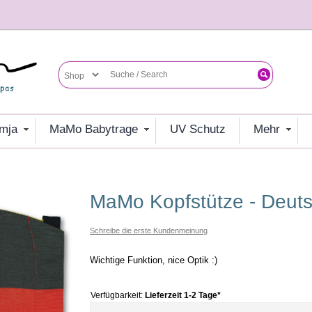
umja
MaMo Babytrage
UV Schutz
mehr
MaMo Kopfstütze - Deut
Schreibe die erste Kundenmeinung
Wichtige Funktion, nice Optik :)
Verfügbarkeit:
Lieferzeit 1-2 Tage*