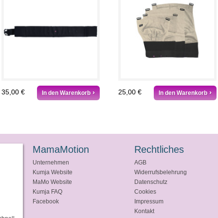
35,00 €
25,00 €
In den Warenkorb
In den Warenkorb
MamaMotion
Rechtliches
Unternehmen
AGB
Kumja Website
Widerrufsbelehrung
MaMo Website
Datenschutz
Kumja FAQ
Cookies
Facebook
Impressum
Kontakt