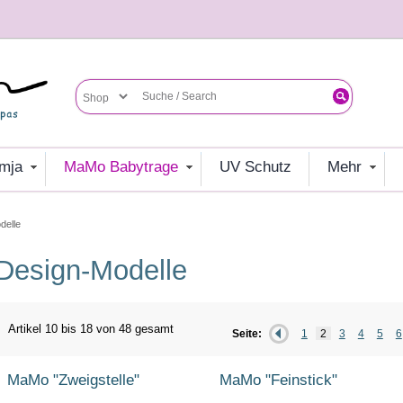
umja
MaMo Babytrage
UV Schutz
mehr
delle
Design-Modelle
Artikel 10 bis 18 von 48 gesamt
Seite:
1
2
3
4
5
6
MaMo "Zweigstelle"
MaMo "Feinstick"