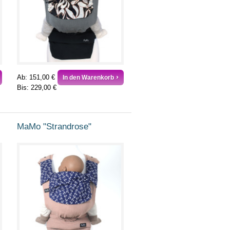
Ab:
151,00 €
In den Warenkorb
Bis:
229,00 €
MaMo "Strandrose"