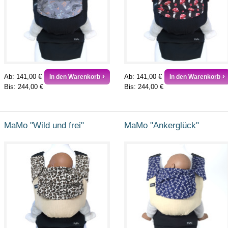
Ab:
141,00 €
Ab:
141,00 €
In den Warenkorb
In den Warenkorb
Bis:
244,00 €
Bis:
244,00 €
MaMo "Wild und frei"
MaMo "Ankerglück"