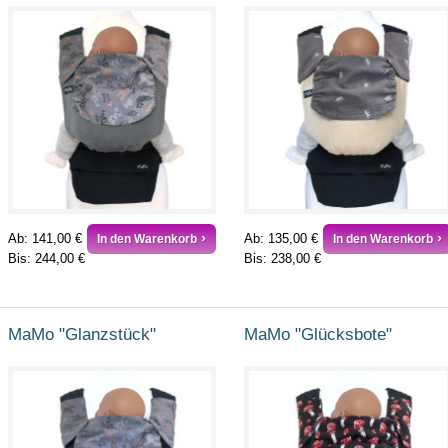
Ab:
141,00 €
Ab:
135,00 €
In den Warenkorb
In den Warenkorb
Bis:
244,00 €
Bis:
238,00 €
MaMo "Glanzstück"
MaMo "Glücksbote"