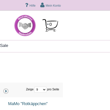
Hilfe
Mein Konto
0
sale
Zeige
pro Seite
MaMo "Rotkäppchen"