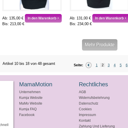
Ab:
135,00 €
Ab:
131,00 €
In den Warenkorb
In den Warenkorb
Bis:
213,00 €
Bis:
234,00 €
Mehr Produkte
Artikel 10 bis 18 von 48 gesamt
Seite:
1
2
3
4
5
6
MamaMotion
Rechtliches
Unternehmen
AGB
Kumja Website
Widerrufsbelehrung
MaMo Website
Datenschutz
Kumja FAQ
Cookies
Facebook
Impressum
Kontakt
chnell
Zahlung Und Lieferung