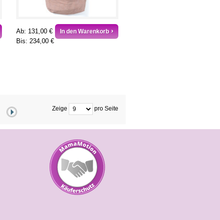
Ab:
131,00 €
In den Warenkorb
Bis:
234,00 €
Zeige
pro Seite