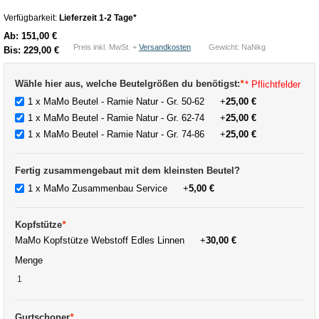
Verfügbarkeit:
Lieferzeit 1-2 Tage*
Ab:
151,00 €
Preis inkl. MwSt. +
Versandkosten
Gewicht: NaNkg
Bis:
229,00 €
Wähle hier aus, welche Beutelgrößen du benötigst:
*
* Pflichtfelder
1 x MaMo Beutel - Ramie Natur - Gr. 50-62
+
25,00 €
1 x MaMo Beutel - Ramie Natur - Gr. 62-74
+
25,00 €
1 x MaMo Beutel - Ramie Natur - Gr. 74-86
+
25,00 €
Fertig zusammengebaut mit dem kleinsten Beutel?
1 x MaMo Zusammenbau Service
+
5,00 €
Kopfstütze
*
MaMo Kopfstütze Webstoff Edles Linnen
+
30,00 €
Menge
Gurtschoner
*