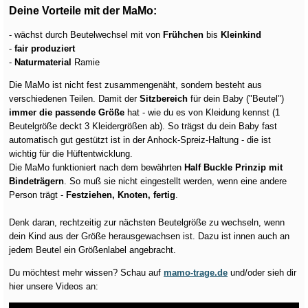
Deine Vorteile mit der MaMo:
- wächst durch Beutelwechsel mit von
Frühchen
bis
Kleinkind
-
fair produziert
-
Naturmaterial
Ramie
Die MaMo ist nicht fest zusammengenäht, sondern besteht aus
verschiedenen Teilen. Damit der
Sitzbereich
für dein Baby ("Beutel")
immer die passende Größe
hat - wie du es von Kleidung kennst (1
Beutelgröße deckt 3 Kleidergrößen ab). So trägst du dein Baby fast
automatisch gut gestützt ist in der Anhock-Spreiz-Haltung - die ist
wichtig für die Hüftentwicklung.
Die MaMo funktioniert nach dem bewährten
Half Buckle Prinzip mit
Bindeträgern
. So muß sie nicht eingestellt werden, wenn eine andere
Person trägt -
Festziehen, Knoten, fertig
.
Denk daran, rechtzeitig zur nächsten Beutelgröße zu wechseln, wenn
dein Kind aus der Größe herausgewachsen ist. Dazu ist innen auch an
jedem Beutel ein Größenlabel angebracht.
Du möchtest mehr wissen? Schau auf
mamo-trage.de
und/oder sieh dir
hier unsere Videos an: