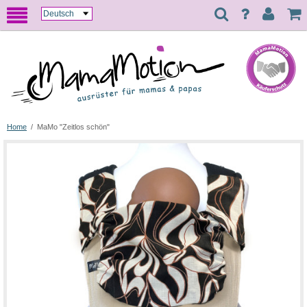
Home
/
MaMo "Zeitlos schön"