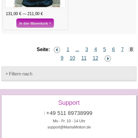
131,00 €
211,00 €
In den Warenkorb
Seite:
1
...
3
4
5
6
7
8
9
10
11
12
Filtern nach
Support
+49 511 89738999
Mo - Fr: 10 - 14 Uhr
support@MamaMotion.de