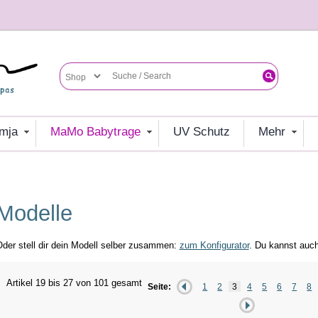
umja
MaMo Babytrage
UV Schutz
mehr
Modelle
der stell dir dein Modell selber zusammen:
zum Konfigurator
. Du kannst auc
Artikel 19 bis 27 von 101 gesamt
Seite:
1
2
3
4
5
6
7
8