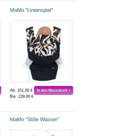
MaMo "Linienspiel"
Ab:
151,00 €
In den Warenkorb
Bis:
229,00 €
MaMo "Stille Wasser"