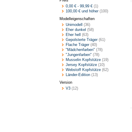
Preis
0,00 €
-
99,99 €
(1)
100,00 €
und höher
(100)
Modelleigenschaften
Unimodell
(36)
Eher dunkel
(58)
Eher hell
(63)
Gepolsterte Träger
(61)
Flache Träger
(40)
"Mädchenfarben"
(78)
"Jungenfarben"
(78)
Musselin Kopfstütze
(19)
Jersey Kopfstütze
(10)
Webstoff Kopfstütze
(62)
Länder-Edition
(13)
Version
V3
(12)