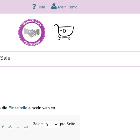
Hilfe
Mein Konto
0
sale
h die
Einzelteile
einzeln wählen.
Zeige
pro Seite
9
10
...
12