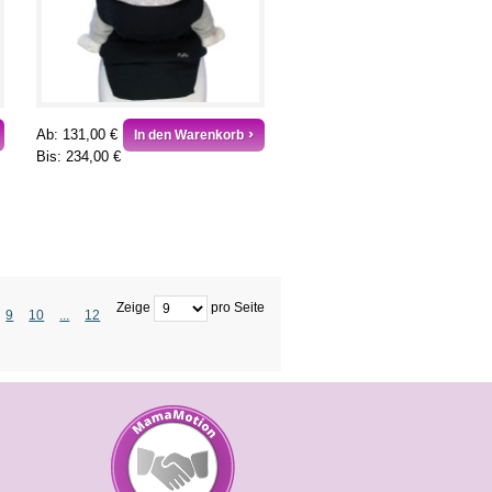
Ab:
131,00 €
In den Warenkorb
Bis:
234,00 €
Zeige
pro Seite
9
10
...
12