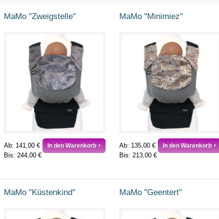
MaMo "Zweigstelle"
MaMo "Minimiez"
Ab:
141,00 €
Ab:
135,00 €
In den Warenkorb
In den Warenkorb
Bis:
244,00 €
Bis:
213,00 €
MaMo "Küstenkind"
MaMo "Geentert"