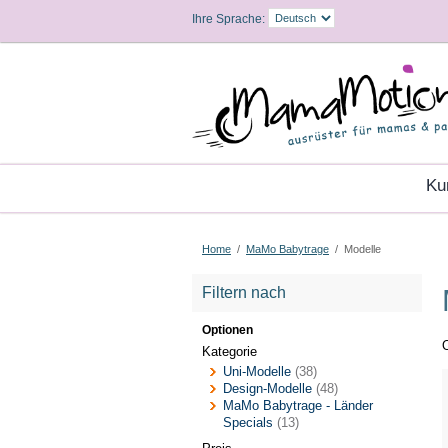
Ihre Sprache:
K
Home
/
MaMo Babytrage
/
Modelle
Filtern nach
Optionen
O
Kategorie
Uni-Modelle
(38)
Design-Modelle
(48)
MaMo Babytrage - Länder
Specials
(13)