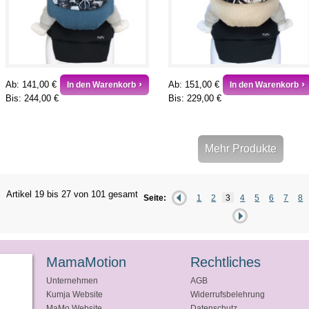
Ab:
141,00 €
Ab:
151,00 €
In den Warenkorb
In den Warenkorb
Bis:
244,00 €
Bis:
229,00 €
Mehr Produkte
Artikel 19 bis 27 von 101 gesamt
Seite:
1
2
3
4
5
6
7
8
MamaMotion
Rechtliches
Unternehmen
AGB
Kumja Website
Widerrufsbelehrung
MaMo Website
Datenschutz