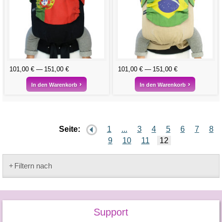
101,00 €
151,00 €
101,00 €
151,00 €
In den Warenkorb
In den Warenkorb
Seite:
1
...
3
4
5
6
7
8
9
10
11
12
Filtern nach
Support