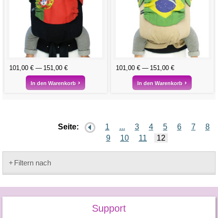
101,00 €
151,00 €
101,00 €
151,00 €
In den Warenkorb
In den Warenkorb
Seite:
1
...
3
4
5
6
7
8
9
10
11
12
Filtern nach
Support