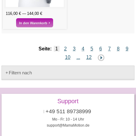
116,00 €
144,00 €
In den Warenkorb
Seite:
1
2
3
4
5
6
7
8
9
10
...
12
Filtern nach
Support
+49 511 89738999
Mo - Fr: 10 - 14 Uhr
support@MamaMotion.de