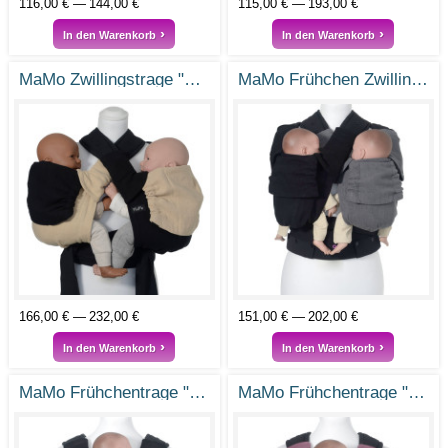
116,00 €
144,00 €
115,00 €
193,00 €
In den Warenkorb
In den Warenkorb
MaMo Zwillingstrage "Erbse und Wurzel"
MaMo Frühchen Zwillingstrage "Doppeltes Glück"
166,00 €
232,00 €
151,00 €
202,00 €
In den Warenkorb
In den Warenkorb
MaMo Frühchentrage "Kleiner Kämpfer"
MaMo Frühchentrage "Klitzeklein"