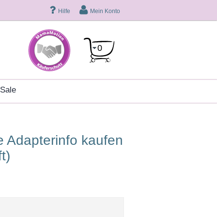
Hilfe
Mein Konto
0
sale
t)