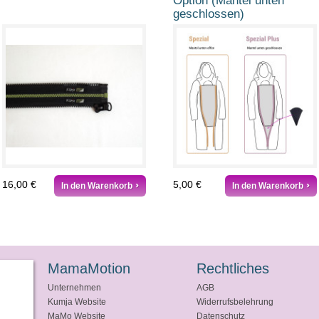
Option (Mantel unten
geschlossen)
16,00 €
5,00 €
In den Warenkorb
In den Warenkorb
MamaMotion
Rechtliches
Unternehmen
AGB
Kumja Website
Widerrufsbelehrung
MaMo Website
Datenschutz