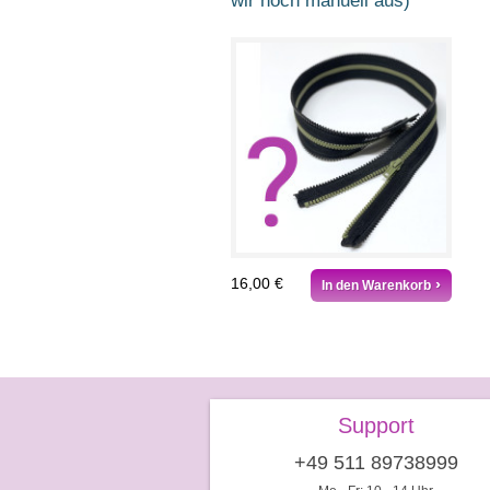
wir noch manuell aus)
16,00 €
In den Warenkorb
Support
+49 511 89738999