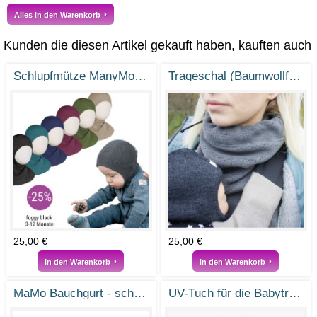
Alles in den Warenkorb
Kunden die diesen Artikel gekauft haben, kauften auch
Schlupfmütze ManyMonths aus Merinowolle
Trageschal (Baumwollfleece)
25,00 €
25,00 €
In den Warenkorb
In den Warenkorb
MaMo Bauchgurt - schwarz
UV-Tuch für die Babytrage – Cloby UV-Decke UPF50+