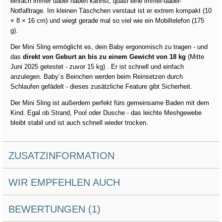
einfach immer dabei haben kannst, quasi eine immer-dabei-
Notfalltrage. Im kleinen Täschchen verstaut ist er extrem kompakt (
10
× 8 × 16 cm
) und wiegt gerade mal so viel wie ein Mobiltelefon (175
g).
Der Mini Sling ermöglicht es, dein Baby ergonomisch zu tragen - und
das
direkt von Geburt an bis zu einem Gewicht von 18 kg
(Mitte
Juni 2025 getestet - zuvor 15 kg) . Er ist schnell und einfach
anzulegen. Baby´s Beinchen werden beim Reinsetzen durch
Schlaufen gefädelt - dieses zusätzliche Feature gibt Sicherheit.
Der Mini Sling ist außerdem perfekt fürs gemeinsame Baden mit dem
Kind. Egal ob Strand, Pool oder Dusche - das leichte Meshgewebe
bleibt stabil und ist auch schnell wieder trocken.
ZUSATZINFORMATION
WIR EMPFEHLEN AUCH
BEWERTUNGEN (1)