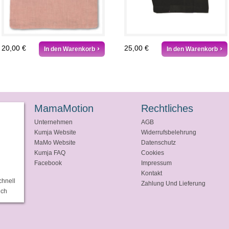
20,00 €
25,00 €
In den Warenkorb
In den Warenkorb
MamaMotion
Rechtliches
Unternehmen
AGB
Kumja Website
Widerrufsbelehrung
MaMo Website
Datenschutz
Kumja FAQ
Cookies
Facebook
Impressum
Kontakt
chnell
Zahlung Und Lieferung
ich
.