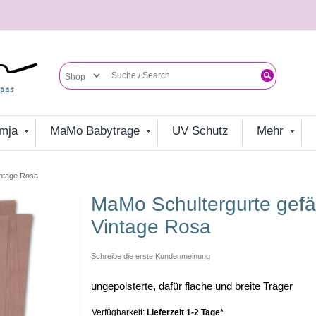
umja
MaMo Babytrage
UV Schutz
mehr
intage Rosa
MaMo Schultergurte gefächert - Ramie
Vintage Rosa
Schreibe die erste Kundenmeinung
ungepolsterte, dafür flache und breite Träger
Verfügbarkeit:
Lieferzeit 1-2 Tage*