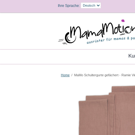
Ihre Sprache:
K
Home
/
MaMo Schultergurte gefächert - Ramie V