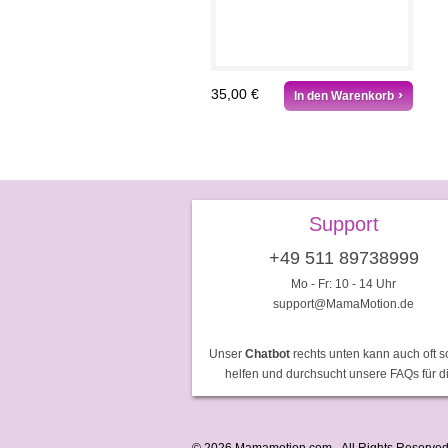
35,00 €
In den Warenkorb
Support
+49 511 89738999
Mo - Fr: 10 - 14 Uhr
support@MamaMotion.de
Unser
Chatbot
rechts unten kann auch oft s
helfen und durchsucht unsere FAQs für d
© 2026 Mamamotion.com - All Rights Reserved