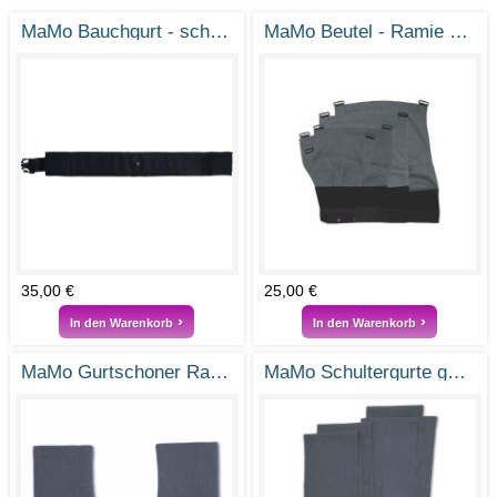
MaMo Bauchgurt - schwarz
MaMo Beutel - Ramie Steingrau
35,00 €
25,00 €
In den Warenkorb
In den Warenkorb
MaMo Gurtschoner Ramie Steingrau
MaMo Schultergurte gefächert - Ramie Steingrau