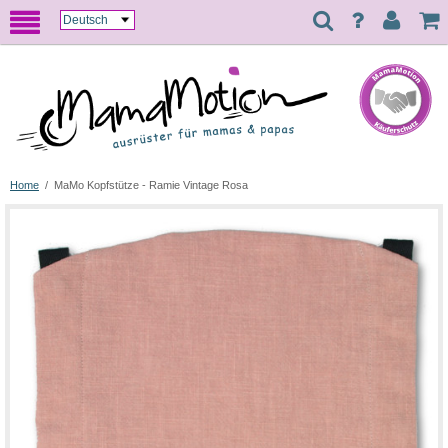
Home
/
MaMo Kopfstütze - Ramie Vintage Rosa