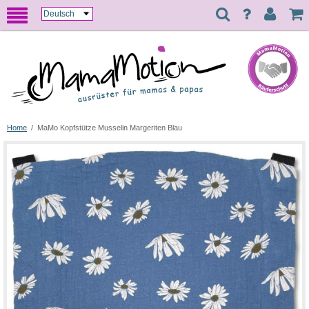
Home
/
MaMo Kopfstütze Musselin Margeriten Blau