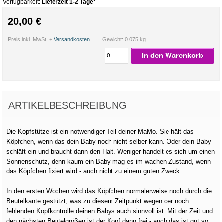
Verfügbarkeit:
Lieferzeit 1-2 Tage*
20,00 €
Preis inkl. MwSt. +
Versandkosten
Gewicht: 0.075 kg
In den Warenkorb
ARTIKELBESCHREIBUNG
Die Kopfstütze ist ein notwendiger Teil deiner MaMo. Sie hält das
Köpfchen, wenn das dein Baby noch nicht selber kann. Oder dein Baby
schläft ein und braucht dann den Halt. Weniger handelt es sich um einen
Sonnenschutz, denn kaum ein Baby mag es im wachen Zustand, wenn
das Köpfchen fixiert wird - auch nicht zu einem guten Zweck.
In den ersten Wochen wird das Köpfchen normalerweise noch durch die
Beutelkante gestützt, was zu diesem Zeitpunkt wegen der noch
fehlenden Kopfkontrolle deinen Babys auch sinnvoll ist. Mit der Zeit und
den nächsten Beutelgrößen ist der Kopf dann frei - auch das ist gut so