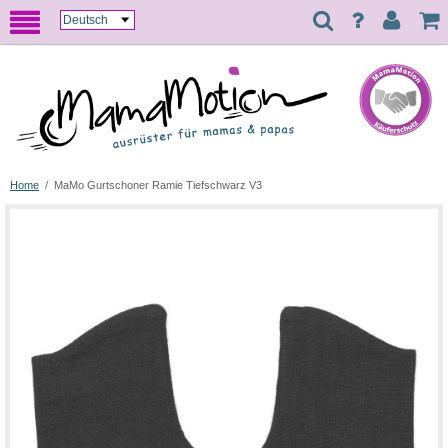
Home
/
MaMo Gurtschoner Ramie Tiefschwarz V3