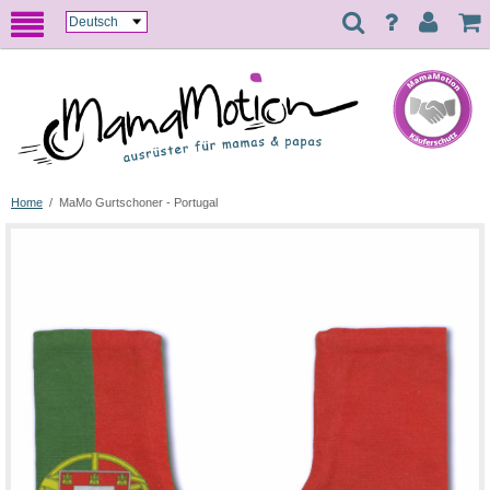
Home
/
MaMo Gurtschoner - Portugal