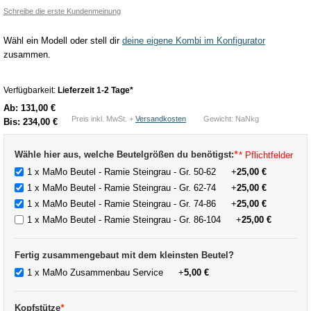
Schreibe die erste Kundenmeinung
Wähl ein Modell oder stell dir
deine eigene Kombi im Konfigurator
zusammen.
Verfügbarkeit:
Lieferzeit 1-2 Tage*
Ab:
131,00 €
Preis inkl. MwSt. +
Versandkosten
Gewicht: NaNkg
Bis:
234,00 €
Wähle hier aus, welche Beutelgrößen du benötigst:
*
* Pflichtfelder
1 x MaMo Beutel - Ramie Steingrau - Gr. 50-62
+
25,00 €
1 x MaMo Beutel - Ramie Steingrau - Gr. 62-74
+
25,00 €
1 x MaMo Beutel - Ramie Steingrau - Gr. 74-86
+
25,00 €
1 x MaMo Beutel - Ramie Steingrau - Gr. 86-104
+
25,00 €
Fertig zusammengebaut mit dem kleinsten Beutel?
1 x MaMo Zusammenbau Service
+
5,00 €
Kopfstütze
*