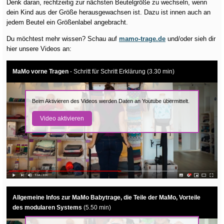
Denk daran, rechtzeitig zur nächsten Beutelgröße zu wechseln, wenn
dein Kind aus der Größe herausgewachsen ist. Dazu ist innen auch an
jedem Beutel ein Größenlabel angebracht.
Du möchtest mehr wissen? Schau auf
mamo-trage.de
und/oder sieh dir
hier unsere Videos an:
MaMo vorne Tragen
- Schritt für Schritt Erklärung (3.30 min)
Beim Aktivieren des Videos werden Daten an Youtube übermittelt.
Video aktivieren
Allgemeine Infos zur MaMo Babytrage, die Teile der MaMo, Vorteile
des modularen Systems
(5.50 min)