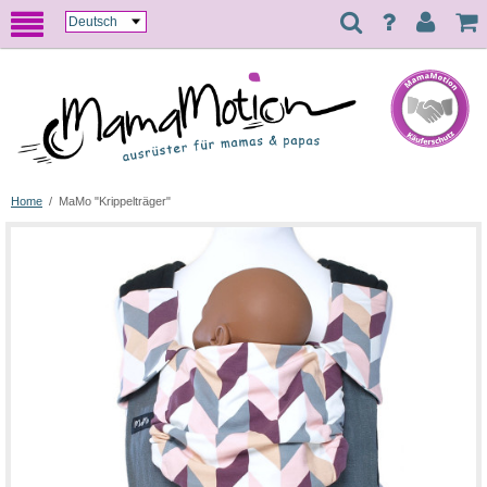
Home
/
MaMo "Krippelträger"